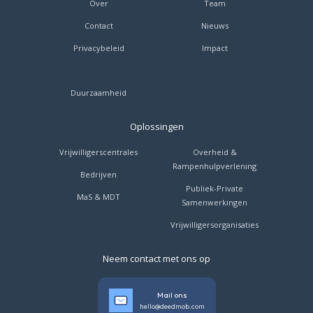
Over
Team
Contact
Nieuws
Privacybeleid
Impact
Duurzaamheid
Oplossingen
Vrijwilligerscentrales
Overheid &
Rampenhulpverlening
Bedrijven
Publiek-Private
MaS & MDT
Samenwerkingen
Vrijwilligersorganisaties
Neem contact met ons op
Mail ons
hello@deedmob.com