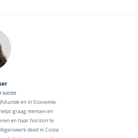
ser
 succes
jfskunde en in Economie.
, helpt graag mensen en
eren en haar horizon te
illigerswerk deed in Costa