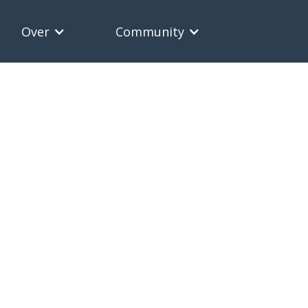
Over
Community
|
UK Gemeenschapss
📅
18 apr 2024 10:0