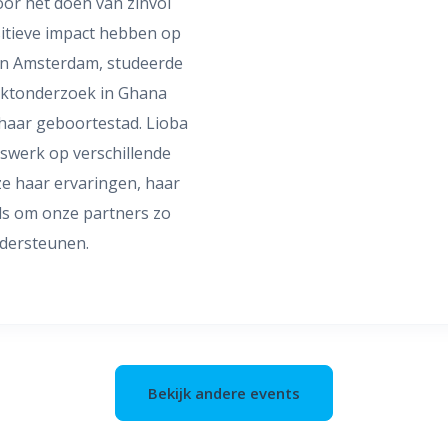
oor het doen van zinvol
sitieve impact hebben op
in Amsterdam, studeerde
arktonderzoek in Ghana
 haar geboortestad. Lioba
erswerk op verschillende
ze haar ervaringen, haar
lls om onze partners zo
ndersteunen.
Bekijk andere events